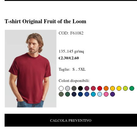
T-shirt Original Fruit of the Loom
COD: F61082
135..145 gr/mq
€2.30/€2.60
Taglie: S .. 5XL
Colori disponibili:
CALCOLA PREVENTIVO