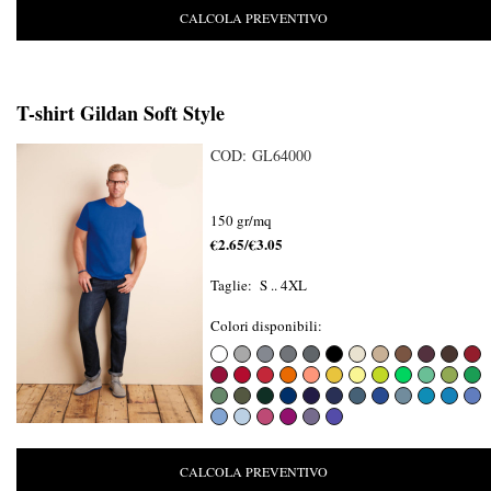
CALCOLA PREVENTIVO
T-shirt Gildan Soft Style
COD: GL64000
150 gr/mq
€2.65/€3.05
Taglie: S .. 4XL
Colori disponibili:
CALCOLA PREVENTIVO