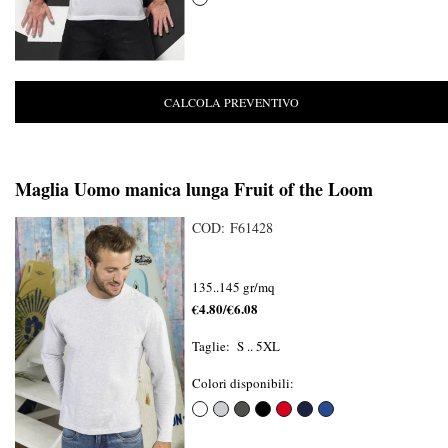
CALCOLA PREVENTIVO
Maglia Uomo manica lunga Fruit of the Loom
COD: F61428
135..145 gr/mq
€4.80/€6.08
Taglie: S .. 5XL
Colori disponibili: