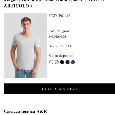
ARTICOLO )
COD: F61442
145..150 gr/mq
€4.00/€4.96
Taglie: S .. 5XL
Colori disponibili:
CALCOLA PREVENTIVO
Casacca tecnica A&R