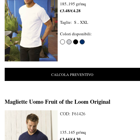
185..195 gr/mq
€3.48/€4.28
Taglie: S .. XXL
Colori disponibili:
CALCOLA PREVENTIVO
Magliette Uomo Fruit of the Loom Original
COD: F61426
135..145 gr/mq
€3.44/€4.30