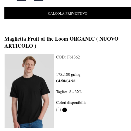
CALCOLA PREVENTIVO
Maglietta Fruit of the Loom ORGANIC ( NUOVO
ARTICOLO )
COD: F61362
175..180 gr/mq
€4.50/€4.96
Taglie: S .. 3XL
Colori disponibili: