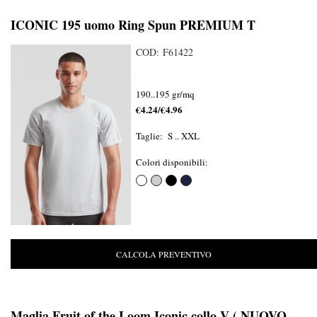
ICONIC 195 uomo Ring Spun PREMIUM T
COD: F61422
190..195 gr/mq
€4.24/€4.96
Taglie: S .. XXL
Colori disponibili:
CALCOLA PREVENTIVO
Maglia Fruit of the Loom Iconic collo V ( NUOVO