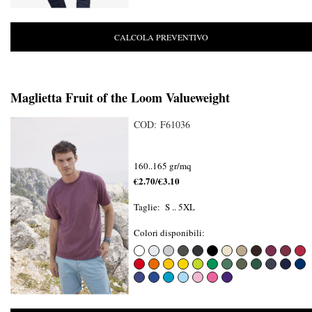
CALCOLA PREVENTIVO
Maglietta Fruit of the Loom Valueweight
COD: F61036
160..165 gr/mq
€2.70/€3.10
Taglie: S .. 5XL
Colori disponibili: