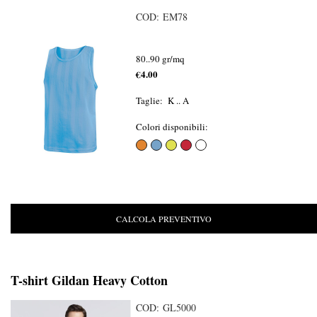
COD: EM78
80..90 gr/mq
€4.00
Taglie: K .. A
Colori disponibili:
CALCOLA PREVENTIVO
T-shirt Gildan Heavy Cotton
COD: GL5000