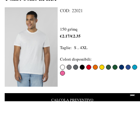
COD: 22021
150 gr/mq
€2.17/€2.35
Taglie: S .. 4XL
Colori disponibili:
CALCOLA PREVENTIVO