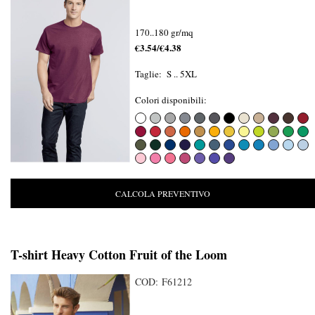
170..180 gr/mq
€3.54/€4.38
Taglie: S .. 5XL
Colori disponibili:
CALCOLA PREVENTIVO
T-shirt Heavy Cotton Fruit of the Loom
COD: F61212