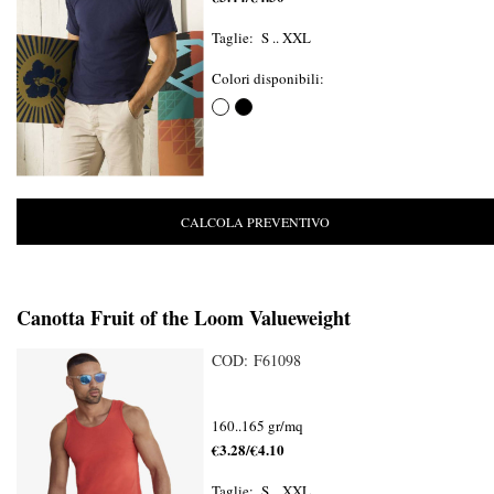
Taglie: S .. XXL
Colori disponibili:
CALCOLA PREVENTIVO
Canotta Fruit of the Loom Valueweight
COD: F61098
160..165 gr/mq
€3.28/€4.10
Taglie: S .. XXL