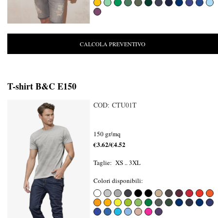
CALCOLA PREVENTIVO
T-shirt B&C E150
COD: CTU01T
150 gr/mq
€3.62/€4.52
Taglie: XS .. 3XL
Colori disponibili: