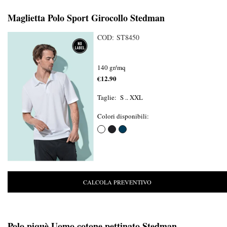
Maglietta Polo Sport Girocollo Stedman
COD: ST8450
140 gr/mq
€12.90
Taglie: S .. XXL
Colori disponibili:
CALCOLA PREVENTIVO
Polo piquè Uomo cotone pettinato Stedman