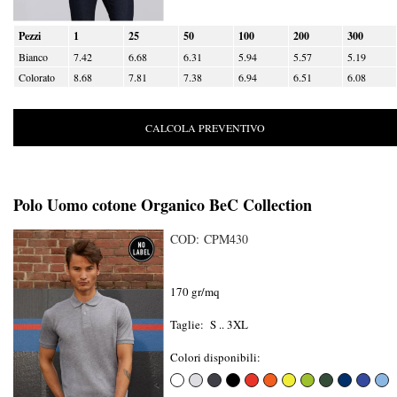
Pezzi
1
25
50
100
200
300
Bianco
7.42
6.68
6.31
5.94
5.57
5.19
Colorato
8.68
7.81
7.38
6.94
6.51
6.08
CALCOLA PREVENTIVO
Polo Uomo cotone Organico BeC Collection
COD: CPM430
170 gr/mq
Taglie: S .. 3XL
Colori disponibili: