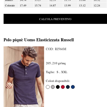
Colorato
17.49
15.74
14.87
13.99
13.12
12.24
CALCOLA PREVENTIVO
Polo piquè Uomo Elasticizzata Russell
COD: RJ566M
205..210 gr/mq
Taglie: S .. XXL
Colori disponibili: