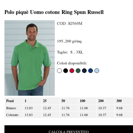
Polo piquè Uomo cotone Ring Spun Russell
COD: RJ569M
195..200 gr/mq
Taglie: S .. 3XL
Colori disponibili:
Pezzi
1
25
50
100
200
300
Bianco
13.83
12.45
11.76
11.06
10.37
9.68
Colorato
13.83
12.45
11.76
11.06
10.37
9.68
CALCOLA PREVENTIVO