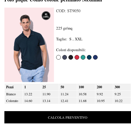
COD: ST9050
225 gr/mq
Taglie: S .. XXL
Colori disponibili:
Pezzi
1
25
50
100
200
300
Bianco
13.22
11.90
11.24
10.58
9.92
9.25
Colorato
14.60
13.14
12.41
11.68
10.95
10.22
CALCOLA PREVENTIVO