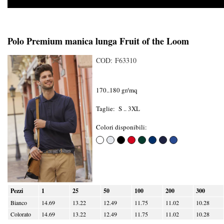
Polo Premium manica lunga Fruit of the Loom
COD: F63310
170..180 gr/mq
Taglie: S .. 3XL
Colori disponibili:
Pezzi
1
25
50
100
200
300
Bianco
14.69
13.22
12.49
11.75
11.02
10.28
Colorato
14.69
13.22
12.49
11.75
11.02
10.28