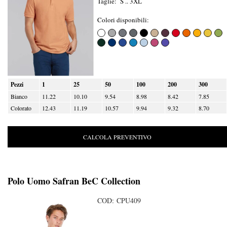
Taglie: S .. 3XL
Colori disponibili:
Pezzi
1
25
50
100
200
300
Bianco
11.22
10.10
9.54
8.98
8.42
7.85
Colorato
12.43
11.19
10.57
9.94
9.32
8.70
CALCOLA PREVENTIVO
Polo Uomo Safran BeC Collection
COD: CPU409