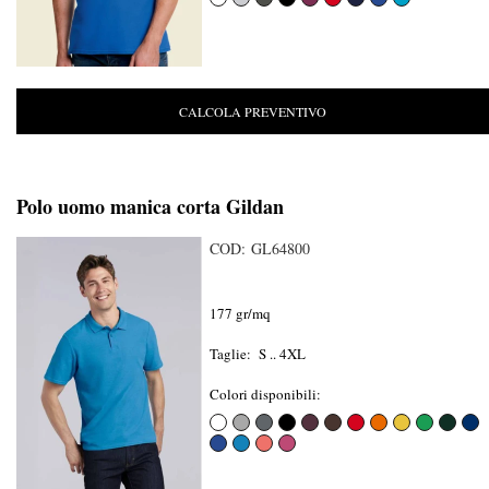
CALCOLA PREVENTIVO
Polo uomo manica corta Gildan
COD: GL64800
177 gr/mq
Taglie: S .. 4XL
Colori disponibili: