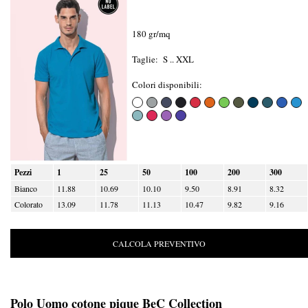
180 gr/mq
Taglie: S .. XXL
Colori disponibili:
Pezzi
1
25
50
100
200
300
Bianco
11.88
10.69
10.10
9.50
8.91
8.32
Colorato
13.09
11.78
11.13
10.47
9.82
9.16
CALCOLA PREVENTIVO
Polo Uomo cotone pique BeC Collection