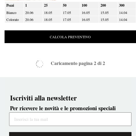
Pezzi
1
25
50
100
200
300
Bianco
20.06
18.05
17.05
16.05
15.05
14.04
Colorato
20.06
18.05
17.05
16.05
15.05
14.04
CALCOLA PREVENTIVO
Caricamento pagina
2
di
2
Iscriviti alla newsletter
Per ricevere le novità e le promozioni speciali