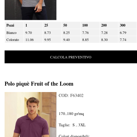
Pezzi
1
25
50
100
200
300
Bianco
9.70
8.73
8.25
7.76
7.28
6.79
Colorato
11.06
9.95
9.40
8.85
8.30
7.74
CALCOLA PREVENTIVO
Polo piquè Fruit of the Loom
COD: F63402
170..180 gr/mq
Taglie: S .. 3XL
Colori disponibili: