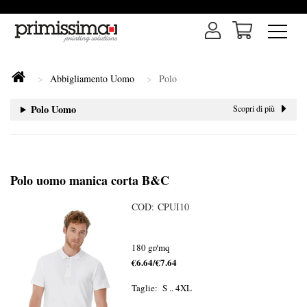
Abbigliamento Uomo
Polo
Polo Uomo
Scopri di più
Polo uomo manica corta B&C
COD: CPUI10
180 gr/mq
€6.64/€7.64
Taglie: S .. 4XL