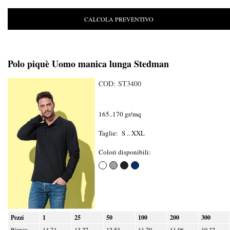
CALCOLA PREVENTIVO
Polo piquè Uomo manica lunga Stedman
COD: ST3400
165..170 gr/mq
Taglie: S .. XXL
Colori disponibili:
Pezzi
1
25
50
100
200
300
Bianco
14.74
13.27
12.53
11.79
11.06
10.32