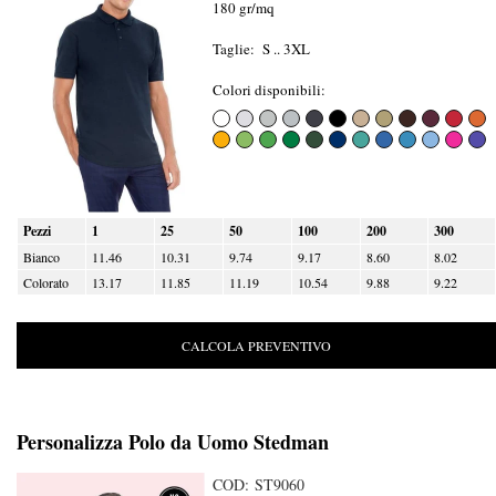
180 gr/mq
Taglie: S .. 3XL
Colori disponibili:
Pezzi
1
25
50
100
200
300
Bianco
11.46
10.31
9.74
9.17
8.60
8.02
Colorato
13.17
11.85
11.19
10.54
9.88
9.22
CALCOLA PREVENTIVO
Personalizza Polo da Uomo Stedman
COD: ST9060