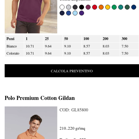
Pezzi
1
25
50
100
200
300
Bianco
10.71
9.64
9.10
8.57
8.03
7.50
Colorato
10.71
9.64
9.10
8.57
8.03
7.50
CALCOLA PREVENTIVO
Polo Premium Cotton Gildan
COD: GL85800
210..220 gr/mq