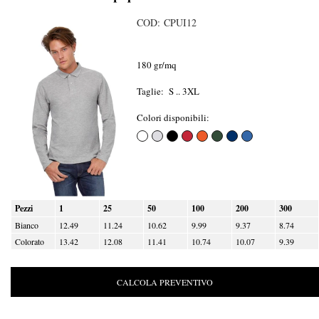
COD: CPUI12
180 gr/mq
Taglie: S .. 3XL
Colori disponibili:
Pezzi
1
25
50
100
200
300
Bianco
12.49
11.24
10.62
9.99
9.37
8.74
Colorato
13.42
12.08
11.41
10.74
10.07
9.39
CALCOLA PREVENTIVO