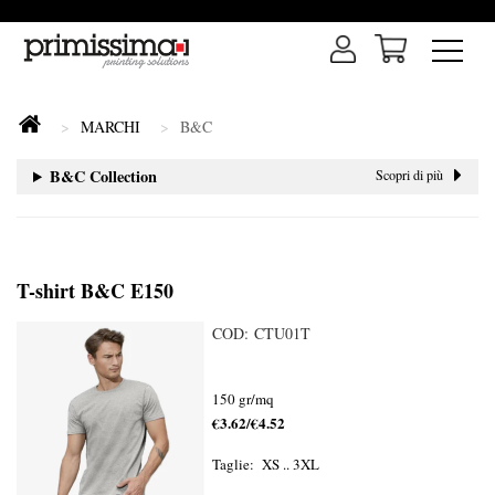
MARCHI
B&C
B&C Collection
Scopri di più
T-shirt B&C E150
COD: CTU01T
150 gr/mq
€3.62/€4.52
Taglie: XS .. 3XL