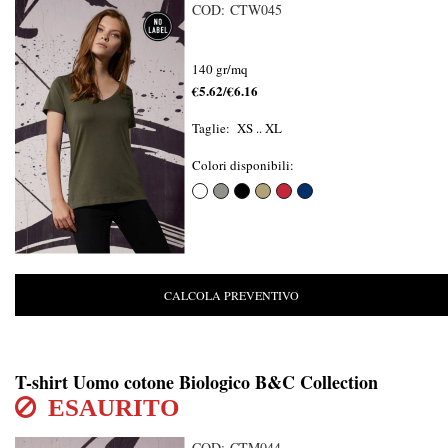
COD: CTW045
140 gr/mq
€5.62/€6.16
Taglie: XS .. XL
Colori disponibili:
CALCOLA PREVENTIVO
T-shirt Uomo cotone Biologico B&C Collection
ESAURITO
COD: CTM044