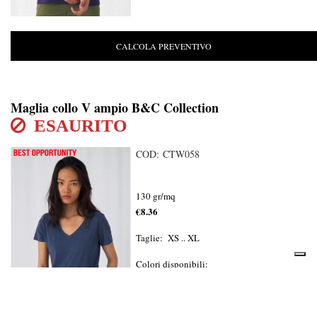
CALCOLA PREVENTIVO
Maglia collo V ampio B&C Collection
ESAURITO
COD: CTW058
130 gr/mq
€8.36
Taglie: XS .. XL
Colori disponibili: