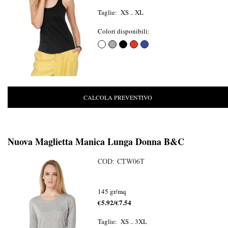
Taglie: XS .. XL
Colori disponibili:
CALCOLA PREVENTIVO
Nuova Maglietta Manica Lunga Donna B&C
COD: CTW06T
145 gr/mq
€5.92/€7.54
Taglie: XS .. 3XL