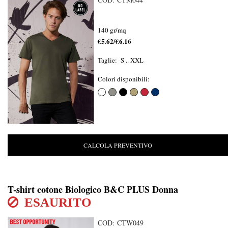
140 gr/mq
€5.62/€6.16
Taglie: S .. XXL
Colori disponibili:
CALCOLA PREVENTIVO
T-shirt cotone Biologico B&C PLUS Donna
ESAURITO
COD: CTW049