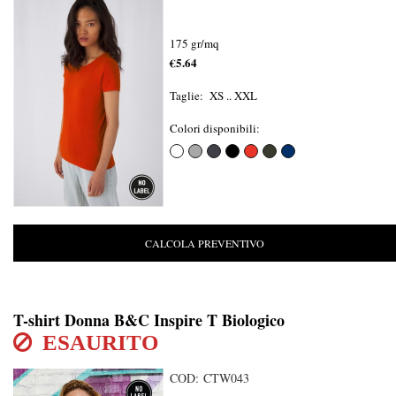
175 gr/mq
€5.64
Taglie: XS .. XXL
Colori disponibili:
CALCOLA PREVENTIVO
T-shirt Donna B&C Inspire T Biologico
ESAURITO
COD: CTW043