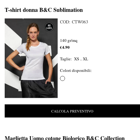
T-shirt donna B&C Sublimation
COD: CTW063
140 gr/mq
€4.90
Taglie: XS .. XL
Colori disponibili:
CALCOLA PREVENTIVO
Maglietta Uomo cotone Biologico B&C Collection