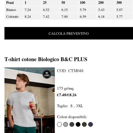
Pezzi
1
25
50
100
200
300
Bianco
7.24
6.52
6.15
5.79
5.43
5.07
Colorato
8.24
7.42
7.00
6.59
6.18
5.77
CALCOLA PREVENTIVO
T-shirt cotone Biologico B&C PLUS
COD: CTM048
175 gr/mq
€7.48/€8.26
Taglie: S .. 3XL
Colori disponibili: