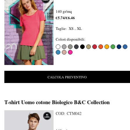
140 gr/mq
€5.74/€6.46
Taglie: XS .. XL
Colori disponibili:
CALCOLA PREVENTIVO
T-shirt Uomo cotone Biologico B&C Collection
COD: CTM042