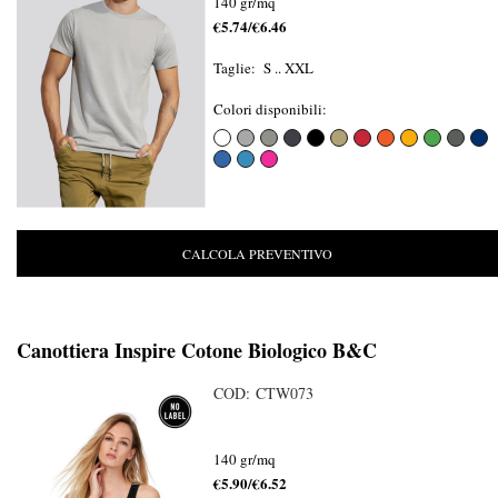
140 gr/mq
€5.74/€6.46
Taglie: S .. XXL
Colori disponibili:
CALCOLA PREVENTIVO
Canottiera Inspire Cotone Biologico B&C
COD: CTW073
140 gr/mq
€5.90/€6.52