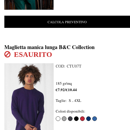
CALCOLA PREVENTIVO
Maglietta manica lunga B&C Collection
ESAURITO
COD: CTU07T
185 gr/mq
€7.92/€10.44
Taglie: S .. 4XL
Colori disponibili: