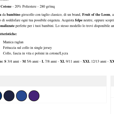
Cotone
%
- 20% Poliestere - 280 gr/mq
a
bambino
Fruit of the Loom
da
girocollo con taglio classico, di un brand,
, 
felpe
 di soddisfare ogni tua possibile esigenza. Acquista
neutre, oppure scopri 
onalizzate
perfette per i tuoi bambini. Lo stesso modello lo trovi disponibile an
tteristiche:
Manica raglan
Fettuccia sul collo in single jersey
Collo, fascia in vita e polsini in cotone/Lycra
ie:
S
M
L
XL
XXL
X
3/4 anni -
5/6 anni -
7/8 anni -
9/11 anni -
12/13 anni -