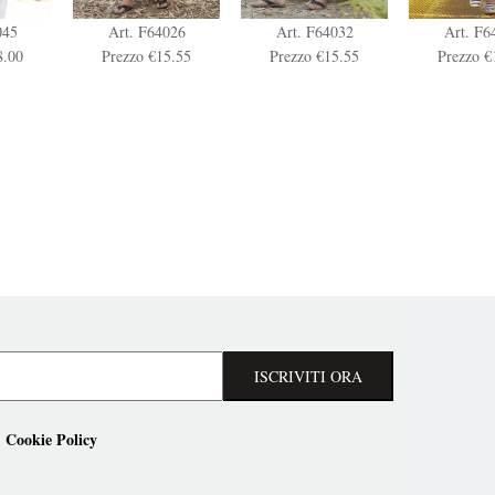
045
Art. F64026
Art. F64032
Art. F6
8.00
Prezzo €15.55
Prezzo €15.55
Prezzo €
ISCRIVITI ORA
Cookie Policy