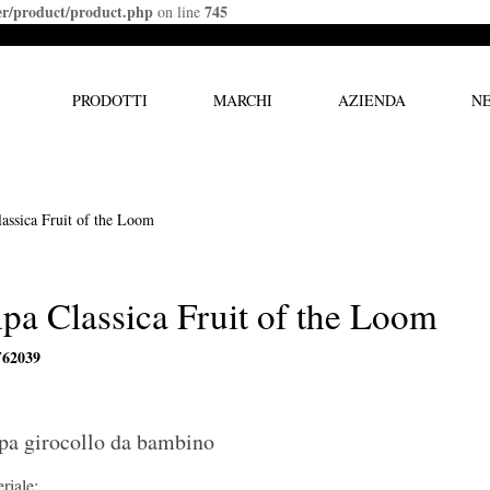
ler/product/product.php
745
on line
PRODOTTI
MARCHI
AZIENDA
N
lassica Fruit of the Loom
lpa Classica Fruit of the Loom
F62039
pa girocollo da bambino
riale: