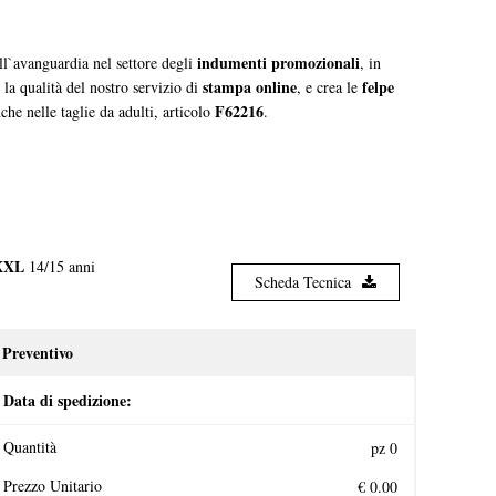
indumenti promozionali
all`avanguardia nel settore degli
, in
stampa online
felpe
la qualità del nostro servizio di
, e crea le
F62216
che nelle taglie da adulti, articolo
.
XXL
14/15 anni
Scheda Tecnica
Preventivo
Data di spedizione:
Quantità
Prezzo Unitario