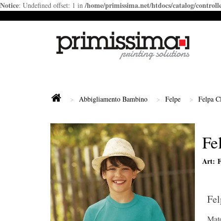
Notice
/home/primissima.net/htdocs/catalog/control
: Undefined offset: 1 in
Abbigliamento Bambino
Felpe
Felpa C
Fe
Art: 
Fel
Mate