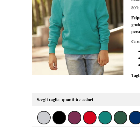
80
Felp
grado
pers
Cara
Tagl
Scegli taglie, quantità e colori