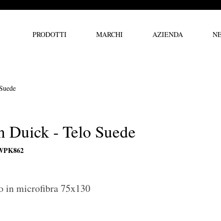
PRODOTTI
MARCHI
AZIENDA
N
 Suede
n Duick - Telo Suede
 WPK862
o in microfibra 75x130