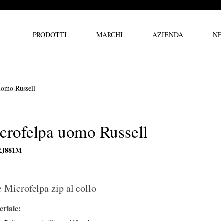
PRODOTTI
MARCHI
AZIENDA
N
uomo Russell
crofelpa uomo Russell
RJ881M
e Microfelpa zip al collo
riale: