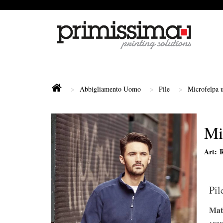
Abbigliamento Uomo
Pile
Microfelpa 
Mi
Art: 
Pil
Mate